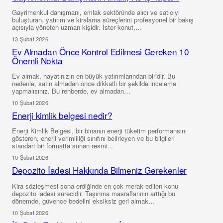
Gayrimenkul danışmanı, emlak sektöründe alıcı ve satıcıyı
buluşturan, yatırım ve kiralama süreçlerini profesyonel bir bakış
açısıyla yöneten uzman kişidir. İster konut,…
13 Şubat 2026
Ev Almadan Önce Kontrol Edilmesi Gereken 10
Önemli Nokta
Ev almak, hayatınızın en büyük yatırımlarından biridir. Bu
nedenle, satın almadan önce dikkatli bir şekilde inceleme
yapmalısınız. Bu rehberde, ev almadan…
10 Şubat 2026
Enerji kimlik belgesi nedir?
Enerji Kimlik Belgesi, bir binanın enerji tüketim performansını
gösteren, enerji verimliliği sınıfını belirleyen ve bu bilgileri
standart bir formatta sunan resmi…
10 Şubat 2026
Depozito İadesi Hakkında Bilmeniz Gerekenler
Kira sözleşmesi sona erdiğinde en çok merak edilen konu
depozito iadesi sürecidir. Taşınma masraflarının arttığı bu
dönemde, güvence bedelini eksiksiz geri almak…
10 Şubat 2026