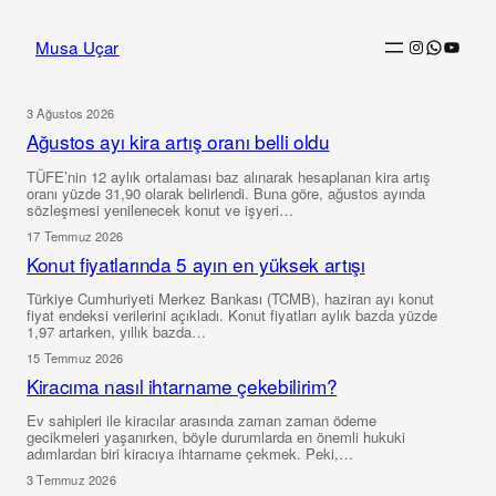
İçeriğe
Instagram
WhatsAp
YouTu
geç
Musa Uçar
3 Ağustos 2026
Ağustos ayı kira artış oranı belli oldu
TÜFE’nin 12 aylık ortalaması baz alınarak hesaplanan kira artış
oranı yüzde 31,90 olarak belirlendi. Buna göre, ağustos ayında
sözleşmesi yenilenecek konut ve işyeri…
17 Temmuz 2026
Konut fiyatlarında 5 ayın en yüksek artışı
Türkiye Cumhuriyeti Merkez Bankası (TCMB), haziran ayı konut
fiyat endeksi verilerini açıkladı. Konut fiyatları aylık bazda yüzde
1,97 artarken, yıllık bazda…
15 Temmuz 2026
Kiracıma nasıl ihtarname çekebilirim?
Ev sahipleri ile kiracılar arasında zaman zaman ödeme
gecikmeleri yaşanırken, böyle durumlarda en önemli hukuki
adımlardan biri kiracıya ihtarname çekmek. Peki,…
3 Temmuz 2026