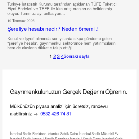
Türkiye İstatistik Kurumu tarafından açıklanan TÜFE Tüketici
Fiyat Endeksi ve TEFE ile kira artış oranları da belirlenmiş
oluyor. Temmuz ayı enflasyon…
10 Temmuz 2025
Şerefiye hesabı nedir? Neden ömemli.!
Konut ve işyeri alımında son yıllarda sıkça gündeme gelen
“şerefiye hesabı”, gayrimenkul sektöründe hem yatırımcıların
hem de alıcıların dikkatle takip ettiği…
1
2
3
4
Sonraki sayfa
Gayrimenkulünüzün Gerçek Değerini Öğrenin.
Mülkünüzün piyasa analizi için ücretsiz, randevu
alabilirsiniz →
0532 426 74 81
İstanbul Satılık Rezidans İstanbul Satılık Daire İstanbul Satılık Müstakil Ev
İstanbul Satılık İstanbul Kiralık Rezidans İstanbul Kiralık Daire İstanbul Kiralık