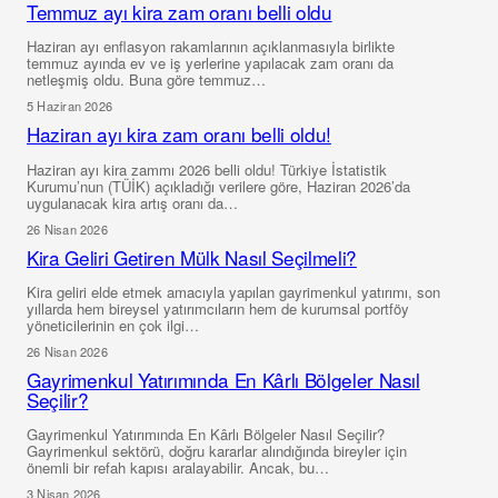
Temmuz ayı kira zam oranı belli oldu
Haziran ayı enflasyon rakamlarının açıklanmasıyla birlikte
temmuz ayında ev ve iş yerlerine yapılacak zam oranı da
netleşmiş oldu. Buna göre temmuz…
5 Haziran 2026
Haziran ayı kira zam oranı belli oldu!
Haziran ayı kira zammı 2026 belli oldu! Türkiye İstatistik
Kurumu’nun (TÜİK) açıkladığı verilere göre, Haziran 2026’da
uygulanacak kira artış oranı da…
26 Nisan 2026
Kira Geliri Getiren Mülk Nasıl Seçilmeli?
Kira geliri elde etmek amacıyla yapılan gayrimenkul yatırımı, son
yıllarda hem bireysel yatırımcıların hem de kurumsal portföy
yöneticilerinin en çok ilgi…
26 Nisan 2026
Gayrimenkul Yatırımında En Kârlı Bölgeler Nasıl
Seçilir?
Gayrimenkul Yatırımında En Kârlı Bölgeler Nasıl Seçilir?
Gayrimenkul sektörü, doğru kararlar alındığında bireyler için
önemli bir refah kapısı aralayabilir. Ancak, bu…
3 Nisan 2026