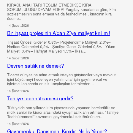
KİRACI, ANAHTARI TESLİM ETMEDİKÇE KİRA
SORUMLULUĞU DEVAM EDER! Yargıtay kararlarına göre, kira
sözleşmesinin sona ermesi ya da feshedilmesi, kiracının kira
ödeme…
14 Şubat 2026
Bir inşaat projesinin A’dan Z’ye maliyet kırılımı!
İnşaat Öncesi Giderler 0,8%– Projelendirme Maliyeti 2,3%–
Haritacı Ödemeleri 0,2%– Şantiye Genel Giderleri 0,5%– Yıkım
Maliyeti 0,4%– Hafriyat Maliyeti 1,5%– İksa…
14 Şubat 2026
Devren satılık ne demek?
Ticaret dünyasına adım atmak isteyen girişimciler veya mevcut
işini büyütmeyi hedefleyen yatırımcılar için gayrimenkul ve
işletme ilanlarında en sık karşılaşılan terimlerden…
14 Şubat 2026
Tahliye taahhütnamesi nedir?
Türkiye’de son yıllarda kira piyasasında yaşanan hareketlilik ve
mülk sahibi ile kiracı arasındaki uyuşmazlıkların artması, “Tahliye
Taahhütnamesi” kavramını gayrimenkul sektörünün en…
14 Şubat 2026
Gayrimenkul Danışmanı Kimdir, Ne İş Yapar?