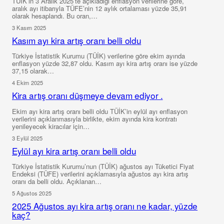
TÜİK’in 3 Aralık 2025’te açıkladığı enflasyon verilerine göre,
aralık ayı itibarıyla TÜFE’nin 12 aylık ortalaması yüzde 35,91
olarak hesaplandı. Bu oran,…
3 Kasım 2025
Kasım ayı kira artış oranı belli oldu
Türkiye İstatistik Kurumu (TÜİK) verilerine göre ekim ayında
enflasyon yüzde 32,87 oldu. Kasım ayı kira artış oranı ise yüzde
37,15 olarak…
4 Ekim 2025
Kira artış oranı düşmeye devam ediyor .
Ekim ayı kira artış oranı belli oldu TÜİK’in eylül ayı enflasyon
verilerini açıklanmasıyla birlikte, ekim ayında kira kontratı
yenileyecek kiracılar için…
3 Eylül 2025
Eylül ayı kira artış oranı belli oldu
Türkiye İstatistik Kurumu’nun (TÜİK) ağustos ayı Tüketici Fiyat
Endeksi (TÜFE) verilerini açıklamasıyla ağustos ayı kira artış
oranı da belli oldu. Açıklanan…
5 Ağustos 2025
2025 Ağustos ayı kira artış oranı ne kadar, yüzde
kaç?