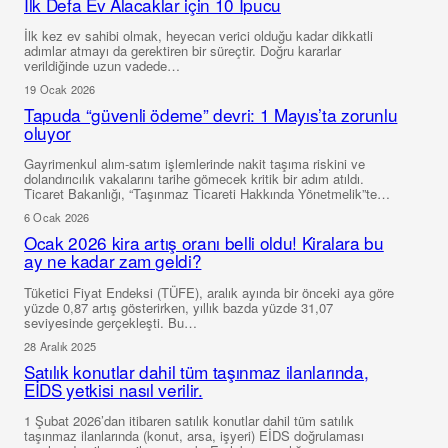
İlk Defa Ev Alacaklar için 10 İpucu
İlk kez ev sahibi olmak, heyecan verici olduğu kadar dikkatli
adımlar atmayı da gerektiren bir süreçtir. Doğru kararlar
verildiğinde uzun vadede…
19 Ocak 2026
Tapuda “güvenli ödeme” devri: 1 Mayıs’ta zorunlu
oluyor
Gayrimenkul alım-satım işlemlerinde nakit taşıma riskini ve
dolandırıcılık vakalarını tarihe gömecek kritik bir adım atıldı.
Ticaret Bakanlığı, “Taşınmaz Ticareti Hakkında Yönetmelik”te…
6 Ocak 2026
Ocak 2026 kira artış oranı belli oldu! Kiralara bu
ay ne kadar zam geldi?
Tüketici Fiyat Endeksi (TÜFE), aralık ayında bir önceki aya göre
yüzde 0,87 artış gösterirken, yıllık bazda yüzde 31,07
seviyesinde gerçekleşti. Bu…
28 Aralık 2025
Satılık konutlar dahil tüm taşınmaz ilanlarında,
EİDS yetkisi nasıl verilir.
1 Şubat 2026’dan itibaren satılık konutlar dahil tüm satılık
taşınmaz ilanlarında (konut, arsa, işyeri) EİDS doğrulaması