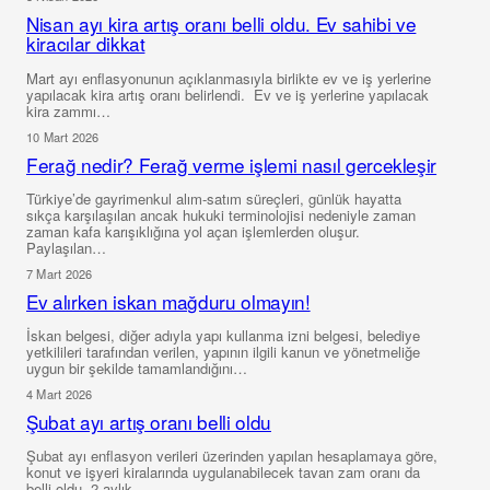
Nisan ayı kira artış oranı belli oldu. Ev sahibi ve
kiracılar dikkat
Mart ayı enflasyonunun açıklanmasıyla birlikte ev ve iş yerlerine
yapılacak kira artış oranı belirlendi. Ev ve iş yerlerine yapılacak
kira zammı…
10 Mart 2026
Ferağ nedir? Ferağ verme işlemi nasıl gercekleşir
Türkiye’de gayrimenkul alım-satım süreçleri, günlük hayatta
sıkça karşılaşılan ancak hukuki terminolojisi nedeniyle zaman
zaman kafa karışıklığına yol açan işlemlerden oluşur.
Paylaşılan…
7 Mart 2026
Ev alırken iskan mağduru olmayın!
İskan belgesi, diğer adıyla yapı kullanma izni belgesi, belediye
yetkilileri tarafından verilen, yapının ilgili kanun ve yönetmeliğe
uygun bir şekilde tamamlandığını…
4 Mart 2026
Şubat ayı artış oranı belli oldu
Şubat ayı enflasyon verileri üzerinden yapılan hesaplamaya göre,
konut ve işyeri kiralarında uygulanabilecek tavan zam oranı da
belli oldu. 2 aylık…