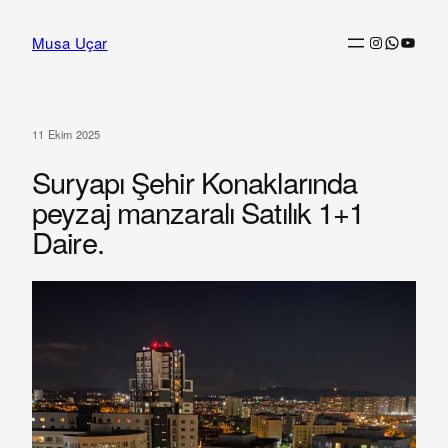
İçeriğe
Instagram
WhatsAp
YouTu
Musa Uçar
geç
11 Ekim 2025
Suryapı Şehir Konaklarında
peyzaj manzaralı Satılık 1+1
Daire.